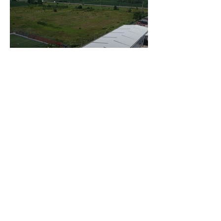
ACN
İnşaat
Merkez