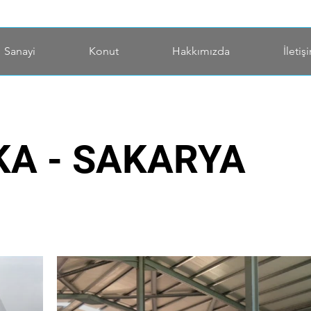
Sanayi
Konut
Hakkımızda
İletiş
KA - SAKARYA