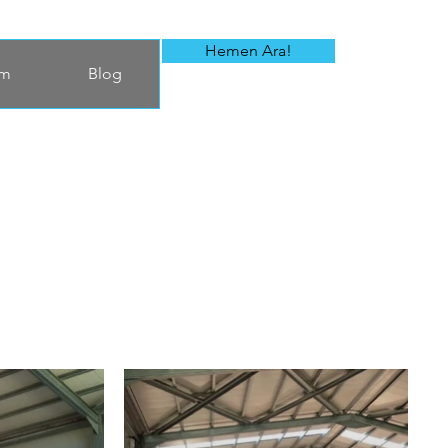
Hemen Ara!
im
Blog