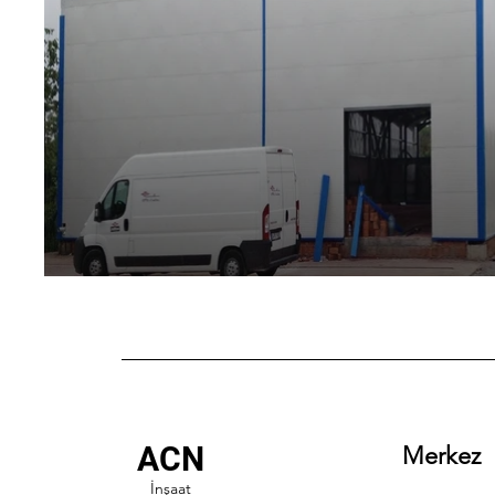
ACN
Merkez
İnşaat