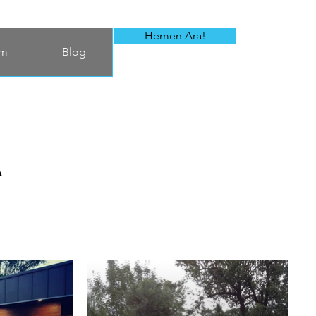
Hemen Ara!
im
Blog
A