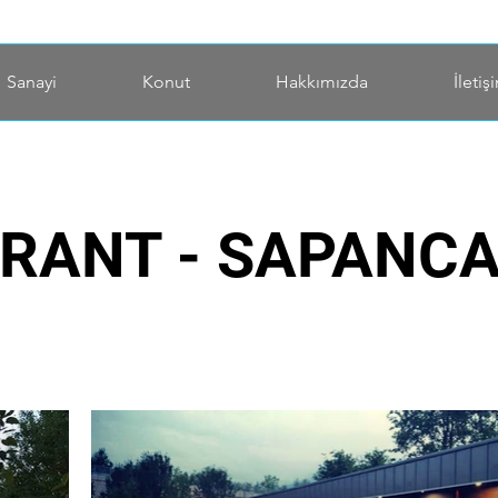
Sanayi
Konut
Hakkımızda
İletiş
RANT - SAPANC